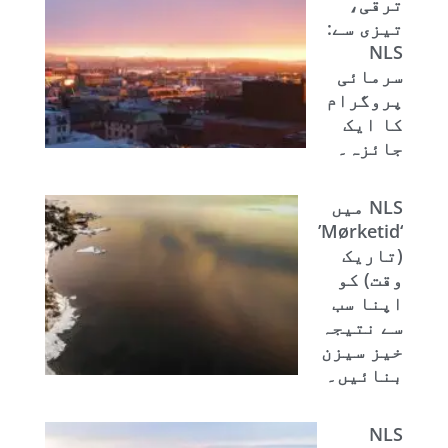
ترقی،
تیزی سے:
NLS
سرمائی
پروگرام
کا ایک
جائزہ۔
NLS میں
‘Mørketid’
(تاریک
وقت) کو
اپنا سب
سے نتیجہ
خیز سیزن
بنائیں۔
NLS