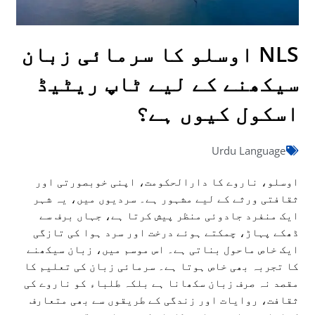
NLS اوسلو کا سرمائی زبان
سیکھنے کے لیے ٹاپ ریٹیڈ
اسکول کیوں ہے؟
Urdu Language
اوسلو، ناروے کا دارالحکومت، اپنی خوبصورتی اور
ثقافتی ورثے کے لیے مشہور ہے۔ سردیوں میں، یہ شہر
ایک منفرد جادوئی منظر پیش کرتا ہے، جہاں برف سے
ڈھکے پہاڑ، چمکتے ہوئے درخت اور سرد ہوا کی تازگی
ایک خاص ماحول بناتی ہے۔ اس موسم میں، زبان سیکھنے
کا تجربہ بھی خاص ہوتا ہے۔ سرمائی زبان کی تعلیم کا
مقصد نہ صرف زبان سکھانا ہے بلکہ طلباء کو ناروے کی
ثقافت، روایات اور زندگی کے طریقوں سے بھی متعارف