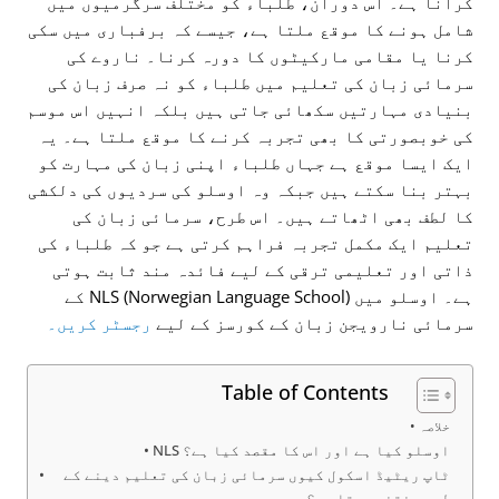
کرانا ہے۔ اس دوران، طلباء کو مختلف سرگرمیوں میں
شامل ہونے کا موقع ملتا ہے، جیسے کہ برفباری میں سکی
کرنا یا مقامی مارکیٹوں کا دورہ کرنا۔ ناروے کی
سرمائی زبان کی تعلیم میں طلباء کو نہ صرف زبان کی
بنیادی مہارتیں سکھائی جاتی ہیں بلکہ انہیں اس موسم
کی خوبصورتی کا بھی تجربہ کرنے کا موقع ملتا ہے۔ یہ
ایک ایسا موقع ہے جہاں طلباء اپنی زبان کی مہارت کو
بہتر بنا سکتے ہیں جبکہ وہ اوسلو کی سردیوں کی دلکشی
کا لطف بھی اٹھاتے ہیں۔ اس طرح، سرمائی زبان کی
تعلیم ایک مکمل تجربہ فراہم کرتی ہے جو کہ طلباء کی
ذاتی اور تعلیمی ترقی کے لیے فائدہ مند ثابت ہوتی
ہے۔ اوسلو میں NLS (Norwegian Language School) کے
سرمائی نارویجن زبان کے کورسز کے لیے
رجسٹر کریں۔
Table of Contents
خلاصہ
NLS اوسلو کیا ہے اور اس کا مقصد کیا ہے؟
ٹاپ ریٹیڈ اسکول کیوں سرمائی زبان کی تعلیم دینے کے
لیے منتخب ہوتا ہے؟