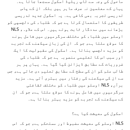
ماحول کی وجہ سے ٹاپ ریٹیڈ اسکول سمجھا جاتا ہے۔
یہاں کے معلمین نہ صرف ماہر ہیں بلکہ ان کے پاس
تدریسی تجربہ بھی کافی ہے۔ یہ اسکول جدید تدریسی
طریقوں کا استعمال کرتا ہے جو کہ طلباء کی دلچسپی کو
بڑھانے میں مددگار ثابت ہوتے ہیں۔ اس کے علاوہ، NLS
اوسلو میں طلباء کو مختلف سرگرمیوں میں شامل ہونے
کا موقع ملتا ہے، جو کہ ان کی زبان سیکھنے کے تجربے
کو مزید دلچسپ بناتا ہے۔ اسکول کی مقبولیت کا ایک
اور سبب اس کا تعلیمی منصوبہ ہے جو کہ طلباء کی
ضروریات کے مطابق ڈیزائن کیا گیا ہے۔ یہاں پر ہر
طالب علم کو ان کی سطح کے مطابق تعلیم دی جاتی ہے، جس
سے ان کی سیکھنے کی رفتار میں بہتری آتی ہے۔ مزید
برآں، NLS اوسلو میں طلباء کو مختلف ثقافتی
سرگرمیوں میں شامل ہونے کا موقع ملتا ہے، جو کہ ان
کے سیکھنے کے تجربے کو مزید بہتر بناتا ہے۔
اسکول کی معیشت کیا ہے؟
NLS اوسلو کی معیشت مضبوط اور مستحکم ہے، جو کہ اس
کے اعلیٰ معیار کی تعلیم اور خدمات کی عکاسی کرتی ہے۔