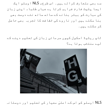
سے بھی متعارف کراتے ہیں۔ اس طرح، NLS اوسلو ایک
ایسا پلیٹ فارم فراہم کرتا ہے جہاں طلباء اپنی زبان
کی مہارت کو بہتر بنانے کے ساتھ ساتھ نئے دوست بھی
بنا سکتے ہیں اور ناروے کی ثقافت کا تجربہ بھی حاصل
کر سکتے ہیں۔
ٹاپ ریٹیڈ اسکول کیوں سرمائی زبان کی تعلیم دینے کے
لیے منتخب ہوتا ہے؟
NLS اوسلو کو اس کے اعلیٰ معیار کی تعلیم اور دوستانہ