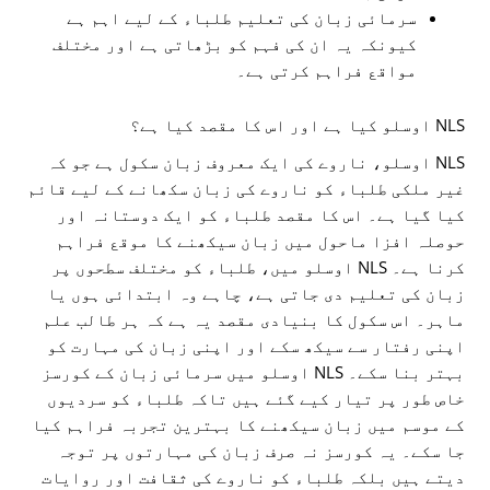
سرمائی زبان کی تعلیم طلباء کے لیے اہم ہے
کیونکہ یہ ان کی فہم کو بڑھاتی ہے اور مختلف
مواقع فراہم کرتی ہے۔
NLS اوسلو کیا ہے اور اس کا مقصد کیا ہے؟
NLS اوسلو، ناروے کی ایک معروف زبان سکول ہے جو کہ
غیر ملکی طلباء کو ناروے کی زبان سکھانے کے لیے قائم
کیا گیا ہے۔ اس کا مقصد طلباء کو ایک دوستانہ اور
حوصلہ افزا ماحول میں زبان سیکھنے کا موقع فراہم
کرنا ہے۔ NLS اوسلو میں، طلباء کو مختلف سطحوں پر
زبان کی تعلیم دی جاتی ہے، چاہے وہ ابتدائی ہوں یا
ماہر۔ اس سکول کا بنیادی مقصد یہ ہے کہ ہر طالب علم
اپنی رفتار سے سیکھ سکے اور اپنی زبان کی مہارت کو
بہتر بنا سکے۔ NLS اوسلو میں سرمائی زبان کے کورسز
خاص طور پر تیار کیے گئے ہیں تاکہ طلباء کو سردیوں
کے موسم میں زبان سیکھنے کا بہترین تجربہ فراہم کیا
جا سکے۔ یہ کورسز نہ صرف زبان کی مہارتوں پر توجہ
دیتے ہیں بلکہ طلباء کو ناروے کی ثقافت اور روایات