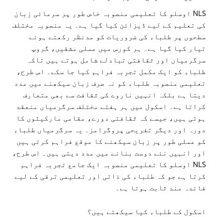
NLS اوسلو کا تعلیمی منصوبہ خاص طور پر سرمائی زبان
کی تعلیم کے لیے ڈیزائن کیا گیا ہے۔ یہ منصوبہ مختلف
سطحوں پر طلباء کی ضروریات کو مدنظر رکھتے ہوئے
تیار کیا گیا ہے۔ ہر کورس میں عملی مشقیں، گروپ
سرگرمیاں اور ثقافتی تبادلے شامل ہوتے ہیں تاکہ
طلباء کو ایک مکمل تجربہ فراہم کیا جا سکے۔ اس طرح،
تعلیمی منصوبہ طلباء کو نہ صرف زبان سیکھنے میں مدد
دیتا ہے بلکہ انہیں ناروے کی ثقافت سے بھی متعارف
کراتا ہے۔ اسکول میں ہر ہفتے مختلف سرگرمیاں منعقد
ہوتی ہیں، جیسے کہ ثقافتی دورے، مقامی مارکیٹوں کا
دورہ اور دیگر تفریحی پروگرامز۔ یہ سرگرمیاں طلباء
کو عملی طور پر زبان سیکھنے کا موقع فراہم کرتی ہیں
اور انہیں نئے دوست بنانے میں مدد دیتی ہیں۔ اس طرح،
NLS اوسلو کا تعلیمی منصوبہ ایک جامع تجربہ فراہم
کرتا ہے جو کہ طلباء کی ذاتی اور تعلیمی ترقی کے لیے
فائدہ مند ثابت ہوتا ہے۔
اسکول کے طلباء کیا سیکھتے ہیں؟