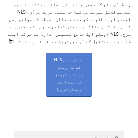
ہر طالب علم کا سطحی جائزہ لیا جاتا ہے تاکہ انہیں
مناسب کلاسز میں شامل کیا جا سکے۔ مزید برآں، NLS
اوسلو اپنے طلباء کو مختلف مالی امداد کے مواقع بھی
فراہم کرتا ہے تاکہ وہ اپنی تعلیم جاری رکھ سکیں۔ اس
طرح، NLS اوسلو ایک جامع تعلیمی ادارہ ہے جو کہ اپنے
طلباء کے مستقبل کے لیے بہترین مواقع فراہم کرتا है।
اوسلو میں NLS
کے نارویجن
سرمائی کورسز
کے لیے ابھی
رجسٹر کریں!
Search
Search