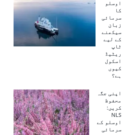
اوسلو
کا
سرمائی
زبان
سیکھنے
کے لیے
ٹاپ
ریٹیڈ
اسکول
کیوں
ہے؟
اپنی جگہ
محفوظ
کریں:
NLS
اوسلو کے
سرمائی