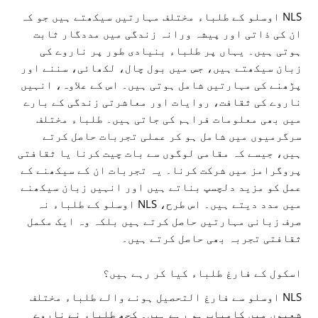
NLS اوسلو کے طلباء مختلف مہارتیں سیکھتے ہیں جو کہ
ان کی ذاتی اور پیشہ ورانہ زندگی میں مددگار ثابت
ہوتی ہیں۔ یہاں پر طلباء بنیادی طور پر ناروے کی
زبان سیکھتے ہیں، جس میں بول چال، لکھائی، سننے اور
پڑھنے کی مہارتیں شامل ہوتی ہیں۔ اس کے علاوہ، انہیں
ناروے کی ثقافت، روایات اور معاشرتی زندگی کے بارے
میں بھی معلومات فراہم کی جاتی ہیں۔ طلباء مختلف
سرگرمیوں میں شامل ہو کر عملی تجربات حاصل کرتے
ہیں، جیسے کہ مقامی لوگوں سے بات چیت کرنا یا ثقافتی
پروگرامز میں شرکت کرنا۔ یہ تجربات ان کے سیکھنے کے
عمل کو مزید دلچسپ بناتے ہیں اور انہیں زبان سیکھنے
میں مدد دیتے ہیں۔ اس طرح، NLS اوسلو کے طلباء نہ
صرف زبانی مہارتیں حاصل کرتے ہیں بلکہ وہ ایک مکمل
ثقافتی تجربہ بھی حاصل کرتے ہیں۔
اسکول کے فارغ طلباء کیا کر رہے ہیں؟
NLS اوسلو سے فارغ التحصیل ہونے والے طلباء مختلف
شعبوں میں کامیاب ہو رہے ہیں۔ کچھ طلباء نے ناروے