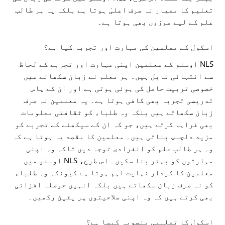
تعلیم کا معیار نہ صرف اعلیٰ ہوتا ہے بلکہ یہ ہر طالب
علم کے لیے موزوں بھی ہوتا ہے۔
اسکول کے معلمین کی مہارت اور تجربہ کیا ہے؟
NLS اوسلو کے معلمین اپنی مہارت اور تجربے کے لحاظ
سے انتہائی قابل ہیں۔ ہر معلم نے زبان سکھانے میں
خصوصی تربیت حاصل کی ہوئی ہوتی ہے اور ان کے پاس
تدریسی تجربہ بھی کافی ہوتا ہے۔ یہ معلمین نہ صرف
زبان سکھاتے ہیں بلکہ وہ طلباء کو ثقافتی معلومات
بھی فراہم کرتے ہیں، جو کہ ان کے سیکھنے کے تجربے کو
مزید دلچسپ بناتی ہیں۔ معلمین کا مقصد یہ ہوتا ہے کہ
وہ ہر طالب علم کو انفرادی توجہ دیں تاکہ وہ اپنی
مہارتوں کو بہتر بنا سکیں۔ اس طرح، NLS اوسلو میں
معلمین کا کردار نہایت اہم ہوتا ہے کیونکہ وہ طلباء
کو نہ صرف زبان سکھاتے ہیں بلکہ انہیں حوصلہ افزائی
بھی کرتے ہیں کہ وہ اپنی صلاحیتوں پر یقین رکھیں۔
اسکول کا تعلیمی منصوبہ کیسا ہے؟