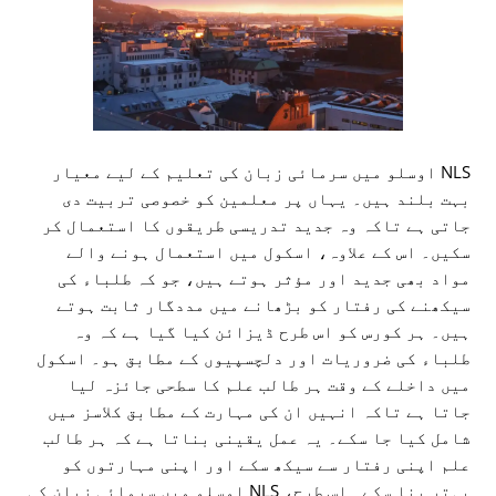
NLS اوسلو میں سرمائی زبان کی تعلیم کے لیے معیار
بہت بلند ہیں۔ یہاں پر معلمین کو خصوصی تربیت دی
جاتی ہے تاکہ وہ جدید تدریسی طریقوں کا استعمال کر
سکیں۔ اس کے علاوہ، اسکول میں استعمال ہونے والے
مواد بھی جدید اور مؤثر ہوتے ہیں، جو کہ طلباء کی
سیکھنے کی رفتار کو بڑھانے میں مددگار ثابت ہوتے
ہیں۔ ہر کورس کو اس طرح ڈیزائن کیا گیا ہے کہ وہ
طلباء کی ضروریات اور دلچسپیوں کے مطابق ہو۔ اسکول
میں داخلے کے وقت ہر طالب علم کا سطحی جائزہ لیا
جاتا ہے تاکہ انہیں ان کی مہارت کے مطابق کلاسز میں
شامل کیا جا سکے۔ یہ عمل یقینی بناتا ہے کہ ہر طالب
علم اپنی رفتار سے سیکھ سکے اور اپنی مہارتوں کو
بہتر بنا سکے۔ اس طرح، NLS اوسلو میں سرمائی زبان کی