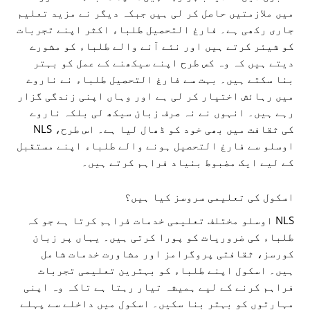
میں ملازمتیں حاصل کر لی ہیں جبکہ دیگر نے مزید تعلیم
جاری رکھی ہے۔ فارغ التحصیل طلباء اکثر اپنے تجربات
کو شیئر کرتے ہیں اور نئے آنے والے طلباء کو مشورے
دیتے ہیں کہ وہ کس طرح اپنے سیکھنے کے عمل کو بہتر
بنا سکتے ہیں۔ بہت سے فارغ التحصیل طلباء نے ناروے
میں رہائش اختیار کر لی ہے اور وہاں اپنی زندگی گزار
رہے ہیں۔ انہوں نے نہ صرف زبان سیکھ لی بلکہ ناروے
کی ثقافت میں بھی خود کو ڈھال لیا ہے۔ اس طرح، NLS
اوسلو سے فارغ التحصیل ہونے والے طلباء اپنے مستقبل
کے لیے ایک مضبوط بنیاد فراہم کرتے ہیں۔
اسکول کی تعلیمی سروسز کیا ہیں؟
NLS اوسلو مختلف تعلیمی خدمات فراہم کرتا ہے جو کہ
طلباء کی ضروریات کو پورا کرتی ہیں۔ یہاں پر زبان
کورسز، ثقافتی پروگرامز اور مشاورت خدمات شامل
ہیں۔ اسکول اپنے طلباء کو بہترین تعلیمی تجربات
فراہم کرنے کے لیے ہمیشہ تیار رہتا ہے تاکہ وہ اپنی
مہارتوں کو بہتر بنا سکیں۔ اسکول میں داخلے سے پہلے