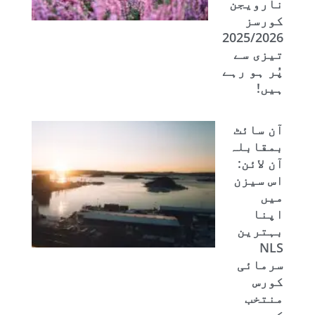
نارویجن
کورسز
2025/2026
تیزی سے
پُر ہو رہے
ہیں!
آن سائٹ
بمقابلہ
آن لائن:
اس سیزن
میں
اپنا
بہترین
NLS
سرمائی
کورس
منتخب