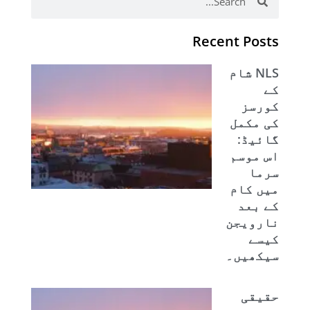
Recent Posts
NLS شام
کے
کورسز
کی مکمل
گائیڈ:
اس موسم
سرما
میں کام
کے بعد
نارویجن
کیسے
سیکھیں۔
حقیقی