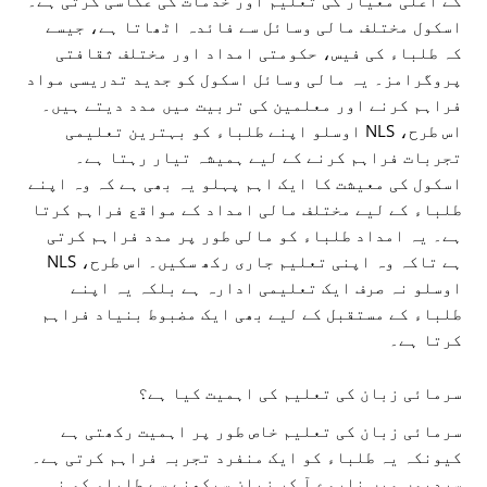
اسکول مختلف مالی وسائل سے فائدہ اٹھاتا ہے، جیسے
کہ طلباء کی فیس، حکومتی امداد اور مختلف ثقافتی
پروگرامز۔ یہ مالی وسائل اسکول کو جدید تدریسی مواد
فراہم کرنے اور معلمین کی تربیت میں مدد دیتے ہیں۔
اس طرح، NLS اوسلو اپنے طلباء کو بہترین تعلیمی
تجربات فراہم کرنے کے لیے ہمیشہ تیار رہتا ہے۔
اسکول کی معیشت کا ایک اہم پہلو یہ بھی ہے کہ وہ اپنے
طلباء کے لیے مختلف مالی امداد کے مواقع فراہم کرتا
ہے۔ یہ امداد طلباء کو مالی طور پر مدد فراہم کرتی
ہے تاکہ وہ اپنی تعلیم جاری رکھ سکیں۔ اس طرح، NLS
اوسلو نہ صرف ایک تعلیمی ادارہ ہے بلکہ یہ اپنے
طلباء کے مستقبل کے لیے بھی ایک مضبوط بنیاد فراہم
کرتا ہے۔
سرمائی زبان کی تعلیم کی اہمیت کیا ہے؟
سرمائی زبان کی تعلیم خاص طور پر اہمیت رکھتی ہے
کیونکہ یہ طلباء کو ایک منفرد تجربہ فراہم کرتی ہے۔
سردیوں میں ناروے آ کر زبان سیکھنے سے طلباء کو نہ