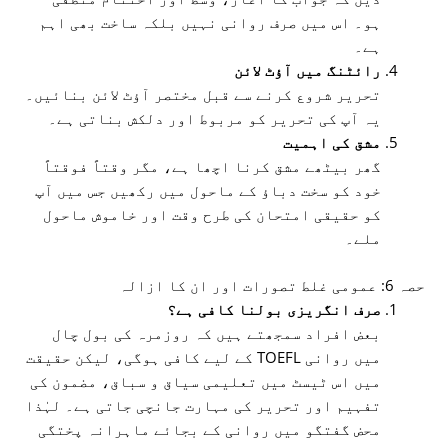
ہو۔ اس میں صرف روانی نہیں بلکہ ساخت بھی اہم
ہے۔
رائٹنگ میں آؤٹ لائن
تحریر شروع کرنے سے قبل مختصر آؤٹ لائن بنائیں۔
یہ آپ کی تحریر کو مربوط اور دلکش بناتی ہے۔
مشق کی اہمیت
گھر بیٹھے مشق کرنا اچھا ہے، مگر وقتاً فوقتاً
خود کو سخت دباؤ کے ماحول میں رکھیں جس میں آپ
کو حقیقی امتحان کی طرح وقت اور خاموش ماحول
ملے۔
حصہ 6: عمومی غلط تصورات اور ان کا ازالہ
صرف انگریزی بولنا کافی ہے؟
بعض افراد سمجھتے ہیں کہ روزمرہ کی بول چال
میں روانی TOEFL کے لیے کافی ہوگی، لیکن حقیقت
میں اس ٹیسٹ میں تعلیمی سیاق و سباق، مضمون کی
تفہیم اور تحریر کی مہارت جانچی جاتی ہے۔ لہٰذا
محض گفتگو میں روانی کے بجائے ماہرانہ پختگی