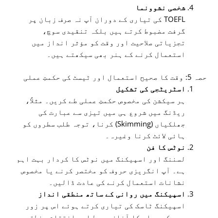
شخصی نشوونما
TOEFL کی تیاری کے دوران آپ نہ صرف زبان پر
گرفت مضبوط کرتے ہیں بلکہ تنقیدی سوچ،
تجزیاتی صلاحیت اور وقت کو مؤثر انداز میں
استعمال کرنے کے ہنر بھی سیکھتے ہیں۔
حصہ 5: وقت کا صحیح استعمال اور ٹیسٹ کی حکمتِ عملی
اسٹریٹجی کی تشکیل
ہر سیکشن کی مخصوص حکمتِ عملی طے کریں۔ مثلاً،
ریڈنگ میں شروع ہی میں تیزی سے عبارت کی
جھلکیاں (Skimming) کرنا، توجہ طلب سطروں کو
ہائی لائٹ کرنا وغیرہ۔
نوٹس کا فن
لسننگ اور اسپیکنگ میں نوٹس کا کردار بہت اہم
ہے۔ آپ انگریزی حروف کو مختصر کرنے یا مخصوص
نشانات استعمال کرنے کی عادت ڈالیں۔
اسپیکنگ میں روانی کے ساتھ منطقی انداز
اسپیکنگ ٹاسک کی تیاری کرتے ہوئے اس پر زور
دیں کہ جواب کا آغاز، وسط اور اختتام منطقی