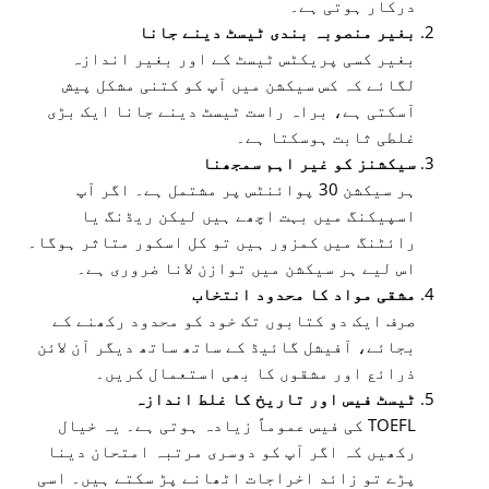
درکار ہوتی ہے۔
بغیر منصوبہ بندی ٹیسٹ دینے جانا
بغیر کسی پریکٹس ٹیسٹ کے اور بغیر اندازہ
لگائے کہ کس سیکشن میں آپ کو کتنی مشکل پیش
آسکتی ہے، براہ راست ٹیسٹ دینے جانا ایک بڑی
غلطی ثابت ہوسکتا ہے۔
سیکشنز کو غیر اہم سمجھنا
ہر سیکشن 30 پوائنٹس پر مشتمل ہے۔ اگر آپ
اسپیکنگ میں بہت اچھے ہیں لیکن ریڈنگ یا
رائٹنگ میں کمزور ہیں تو کل اسکور متاثر ہوگا۔
اس لیے ہر سیکشن میں توازن لانا ضروری ہے۔
مشقی مواد کا محدود انتخاب
صرف ایک دو کتابوں تک خود کو محدود رکھنے کے
بجائے، آفیشل گائیڈ کے ساتھ ساتھ دیگر آن لائن
ذرائع اور مشقوں کا بھی استعمال کریں۔
ٹیسٹ فیس اور تاریخ کا غلط اندازہ
TOEFL کی فیس عموماً زیادہ ہوتی ہے۔ یہ خیال
رکھیں کہ اگر آپ کو دوسری مرتبہ امتحان دینا
پڑے تو زائد اخراجات اٹھانے پڑ سکتے ہیں۔ اسی