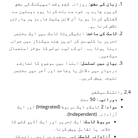
زبان کی مشق
: روزانہ کچھ وقت اسپیکنگ کی مشق
کریں، چاہے یہ خود سے بات کرنا ہو، دوستوں سے
گفتگو کرنا ہو یا آن لائن پلیٹ فارمز پر پارٹنر
تلاش کرنا ہو۔
ٹاسک کی ساخت
: انٹیگریٹڈ ٹاسک میں ایک مختصر
تحریر یا کلپ سن کر اس پر چند سیکنڈز میں جواب
دینا ہوتا ہے۔ اس کے لیے نوٹس کا مؤثر استعمال
سیکھیں۔
بیان میں تسلسل
: ابتدا میں موضوع کا تعارف،
درمیان میں دلائل یا وضاحت اور آخر میں مختصر
نتیجہ پیش کریں۔
2.4 رائٹنگ سیکشن
دورانیہ
: 50 منٹ
مواد
: 2 ٹاسک، ایک مربوط (Integrated) اور ایک
آزادانہ (Independent)۔
مربوط ٹاسک
: ایک تحریر اور ایک آڈیو کلپ کا
خلاصہ یا تقابل پیش کرنا۔
آزادانہ ٹاسک
: کسی موضوع پر اپنی رائے کا