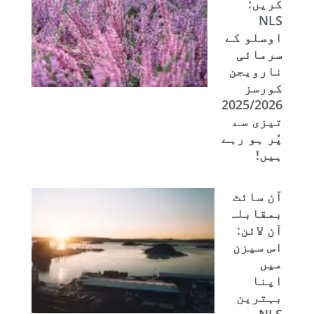
کریں:
NLS
اوسلو کے
سرمائی
نارویجن
کورسز
2025/2026
تیزی سے
پُر ہو رہے
ہیں!
آن سائٹ
بمقابلہ
آن لائن:
اس سیزن
میں
اپنا
بہترین