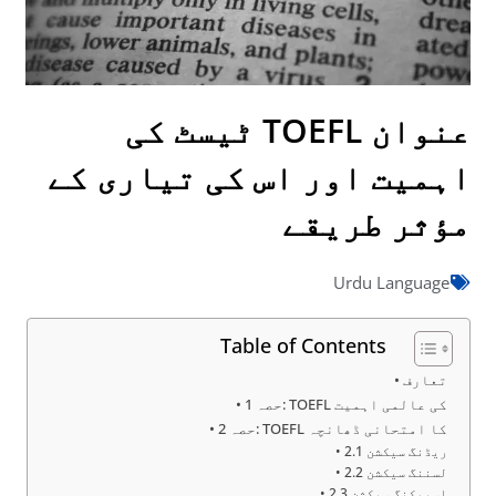
عنوان TOEFL ٹیسٹ کی
اہمیت اور اس کی تیاری کے
مؤثر طریقے
Urdu Language
Table of Contents
تعارف
حصہ 1: TOEFL کی عالمی اہمیت
حصہ 2: TOEFL کا امتحانی ڈھانچہ
2.1 ریڈنگ سیکشن
2.2 لسننگ سیکشن
2.3 اسپیکنگ سیکشن