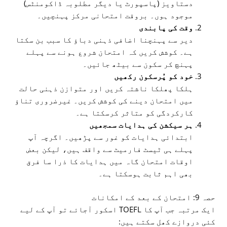
دستاویز (پاسپورٹ یا دیگر مطلوبہ ڈاکومنٹس)
موجود ہوں۔ بروقت امتحانی مرکز پہنچیں۔
وقت کی پابندی
دیر سے پہنچنا اضافی ذہنی دباؤ کا سبب بن سکتا
ہے۔ کوشش کریں کہ امتحان شروع ہونے سے پہلے
پہنچ کر سکون سے بیٹھ جائیں۔
خود کو پُرسکون رکھیں
ہلکا پھلکا ناشتہ کریں اور متوازن ذہنی حالت
میں امتحان دینے کی کوشش کریں۔ غیرضروری تناؤ
کارکردگی کو متاثر کرسکتا ہے۔
ہر سیکشن کی ہدایات سمجھیں
ابتدائی ہدایات کو غور سے پڑھیں۔ اگرچہ آپ
پہلے ہی ٹیسٹ فارمیٹ سے واقف ہیں، لیکن بعض
اوقات امتحان گاہ میں ہدایات کا ذرا سا فرق
بھی اہم ثابت ہوسکتا ہے۔
حصہ 9: امتحان کے بعد کے امکانات
ایک مرتبہ جب آپ کا TOEFL اسکور آجائے تو آپ کے لیے
کئی دروازے کھل سکتے ہیں: