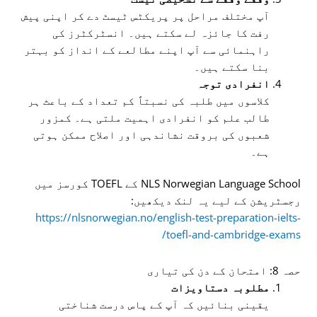
آپ مختلف مراحل پر پریکٹس ٹیسٹ دے کر اپنی پیش
رفت کا جائزہ لے سکتے ہیں۔ انسٹرکٹرز کی
راہنمائی سے آپ اپنے مطالعے کے انداز کو بہتر
بنا سکتے ہیں۔
انفرادی توجہ
کلاسوں میں طلبہ کی نسبتاً کم تعداد کے باعث ہر
طالب علم کو انفرادی اہمیت ملتی ہے۔ کمزور
شعبوں کی بروقت نشاندہی اور اصلاح ممکن ہوتی
ہے۔
NLS Norwegian Language School کے TOEFL کورسز میں
رجسٹریشن کے لیے یہ لنک دیکھیں:
https://nlsnorwegian.no/english-test-preparation-ielts-
toefl-and-cambridge-exams/
حصہ 8: امتحان کے دن کی تیاری
مطلوبہ دستاویزات
یقینی بنائیں کہ آپ کے پاس درست شناختی