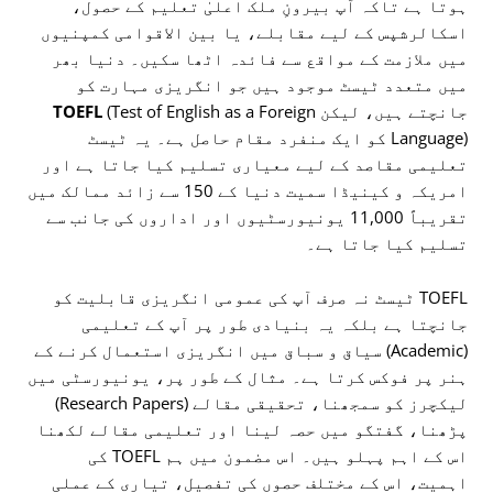
ہوتا ہے تاکہ آپ بیرونِ ملک اعلیٰ تعلیم کے حصول،
اسکالرشپس کے لیے مقابلے، یا بین الاقوامی کمپنیوں
میں ملازمت کے مواقع سے فائدہ اٹھا سکیں۔ دنیا بھر
میں متعدد ٹیسٹ موجود ہیں جو انگریزی مہارت کو
جانچتے ہیں، لیکن
(Test of English as a Foreign
TOEFL
Language) کو ایک منفرد مقام حاصل ہے۔ یہ ٹیسٹ
تعلیمی مقاصد کے لیے معیاری تسلیم کیا جاتا ہے اور
امریکہ و کینیڈا سمیت دنیا کے 150 سے زائد ممالک میں
تقریباً 11,000 یونیورسٹیوں اور اداروں کی جانب سے
تسلیم کیا جاتا ہے۔
TOEFL ٹیسٹ نہ صرف آپ کی عمومی انگریزی قابلیت کو
جانچتا ہے بلکہ یہ بنیادی طور پر آپ کے تعلیمی
(Academic) سیاق و سباق میں انگریزی استعمال کرنے کے
ہنر پر فوکس کرتا ہے۔ مثال کے طور پر، یونیورسٹی میں
لیکچرز کو سمجھنا، تحقیقی مقالے (Research Papers)
پڑھنا، گفتگو میں حصہ لینا اور تعلیمی مقالے لکھنا
اس کے اہم پہلو ہیں۔ اس مضمون میں ہم TOEFL کی
اہمیت، اس کے مختلف حصوں کی تفصیل، تیاری کے عملی