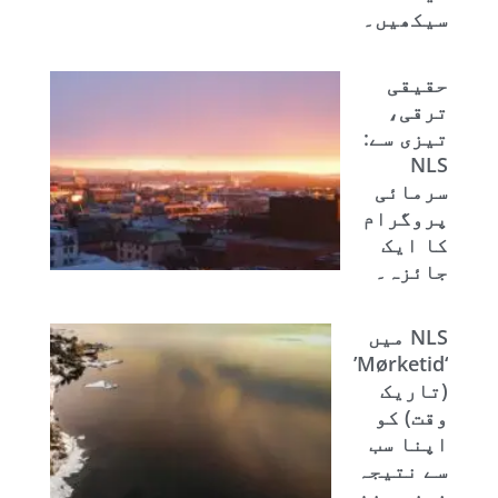
سیکھیں۔
حقیقی
ترقی،
تیزی سے:
NLS
سرمائی
پروگرام
کا ایک
جائزہ۔
NLS میں
‘Mørketid’
(تاریک
وقت) کو
اپنا سب
سے نتیجہ
خیز سیزن