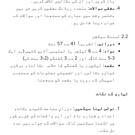
یاد کریں اور ان کی مثالیں تلاش کریں۔
مشقی سوالات
: متعدد ریڈنگ مشقیں کریں جن میں
مختصر وقت میں عبارت کو سمجھنا اور سوالات کے
جواب دینا شامل ہو۔
2.2 لسننگ سیکشن
دورانیہ
: تقریباً 41 سے 57 منٹ
مواد
: 4 سے 6 لیکچر یا تعلیمی آڈیو کلپس (ہر ایک
3-5 منٹ کا)، اور 2 سے 3 گفتگو (2-3 منٹ کی)
مقصد
: لیکچرز یا گفتگو کا خلاصہ نکالنا، مرکزی
خیال، مثالوں اور تفصیلی معلومات کو سمجھے،
اسپیکر کے رویے یا مقصد کو سمجھنا۔
تیاری کے نکات
نوٹس لینا سیکھیں
: دورانِ سماعت کلیدی نکات،
اعداد و شمار، نام اور اہم واقعات کو فوری طور
پر لکھنا سیکھیں تاکہ سوالات کے جواب میں مدد
مل سکے۔