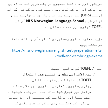
طریقوں اور عام غلط فہمیوں پر بات کریں گے۔ ساتھ ہی
ہم آپ کو اس امر کی طرف بھی رہنمائی دیں گے کہ اگر آپ
اوسلو (Oslo) میں رہتے ہیں یا وہاں جانا چاہتے ہیں،
تو کس طرح
NLS Norwegian Language School
آپ کی
TOEFL تیاری میں مدد دے سکتی ہے۔
مزید معلومات اور رجسٹریشن کے لیے آپ یہ لنک ملاحظہ
کر سکتے ہیں:
https://nlsnorwegian.no/english-test-preparation-ielts-
toefl-and-cambridge-exams/
حصہ 1: TOEFL کی عالمی اہمیت
بین الاقوامی سطح پر تسلیم شدہ امتحان
TOEFL کو دنیا کے بیشتر ممالک کی
یونیورسٹیوں، تعلیمی اداروں اور ملازمت کے
مراکز میں قبول کیا جاتا ہے۔ امریکہ، کینیڈا،
آسٹریلیا اور برطانیہ کے تعلیمی ادارے خصوصاً
اس سکور کو دیکھتے ہیں تاکہ یہ جان سکیں کہ