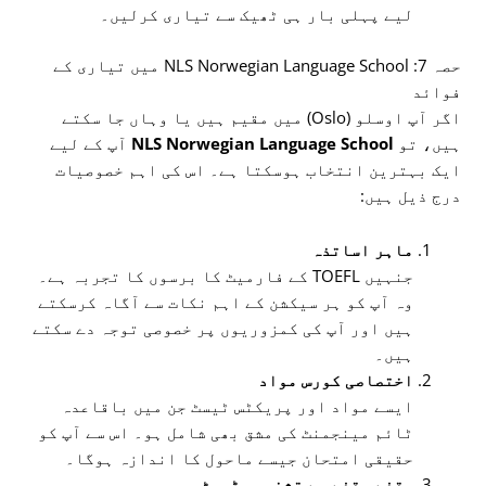
لیے پہلی بار ہی ٹھیک سے تیاری کرلیں۔
حصہ 7: NLS Norwegian Language School میں تیاری کے
فوائد
اگر آپ اوسلو (Oslo) میں مقیم ہیں یا وہاں جا سکتے
ہیں، تو
NLS Norwegian Language School
آپ کے لیے
ایک بہترین انتخاب ہوسکتا ہے۔ اس کی اہم خصوصیات
درج ذیل ہیں:
ماہر اساتذہ
جنہیں TOEFL کے فارمیٹ کا برسوں کا تجربہ ہے۔
وہ آپ کو ہر سیکشن کے اہم نکات سے آگاہ کرسکتے
ہیں اور آپ کی کمزوریوں پر خصوصی توجہ دے سکتے
ہیں۔
اختصاصی کورس مواد
ایسے مواد اور پریکٹس ٹیسٹ جن میں باقاعدہ
ٹائم مینجمنٹ کی مشق بھی شامل ہو۔ اس سے آپ کو
حقیقی امتحان جیسے ماحول کا اندازہ ہوگا۔
وقفے وقفے سے تشخیصی ٹیسٹ