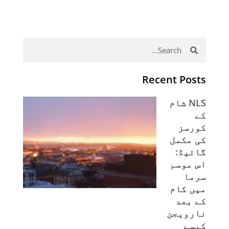
Search
Search
Recent Posts
NLS شام
کے
کورسز
کی مکمل
گائیڈ:
اس موسم
سرما
میں کام
کے بعد
نارویجن
کیسے