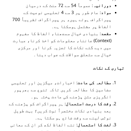
دورانیہ
: عموماً 54 سے 72 منٹ کے درمیان
مواد
: عام طور پر 3 سے 4 تعلیمی نوعیت کے
پیراگراف ہوتے ہیں، ہر پیراگراف تقریباً 700
الفاظ پر مشتمل ہوسکتا ہے۔
مقصد
: بنیادی خیال سمجھنا، الفاظ کا مفہوم
(Context) جاننا، معلومات کو اخذ کرنا، عبارت
میں دیے گئے نکات کا تجزیہ کرنا اور مرکزی
خیال سے متعلق سوالات کے جواب دینا۔
تیاری کے نکات
مطالعہ کی عادت
: اخبارات، میگزین اور تعلیمی
مضامین کا مطالعہ کریں تاکہ تنوع سے بھرپور
انگریزی متن پڑھنے کی عادت پختہ ہو۔
وقت کا درست استعمال
: ہر پیراگراف کو پڑھنے کے
بعد بنیادی نکات مختصراً نوٹ کریں؛ بہت طویل
نوٹس لینے سے وقت ضائع ہو سکتا ہے۔
لغت کا استعمال
: نئے الفاظ لکھ کر ان کے معانی