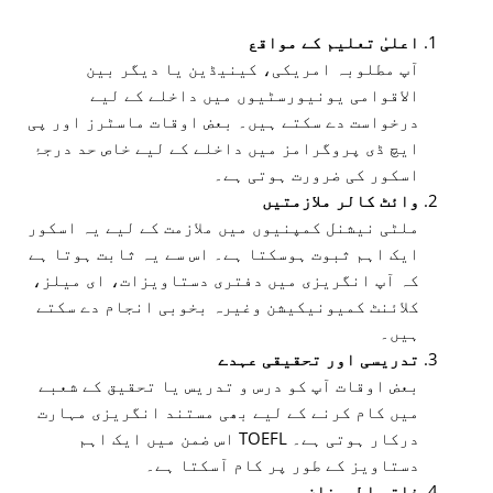
اعلیٰ تعلیم کے مواقع
آپ مطلوبہ امریکی، کینیڈین یا دیگر بین
الاقوامی یونیورسٹیوں میں داخلے کے لیے
درخواست دے سکتے ہیں۔ بعض اوقات ماسٹرز اور پی
ایچ ڈی پروگرامز میں داخلے کے لیے خاص حد درجۂ
اسکور کی ضرورت ہوتی ہے۔
وائٹ کالر ملازمتیں
ملٹی نیشنل کمپنیوں میں ملازمت کے لیے یہ اسکور
ایک اہم ثبوت ہوسکتا ہے۔ اس سے یہ ثابت ہوتا ہے
کہ آپ انگریزی میں دفتری دستاویزات، ای میلز،
کلائنٹ کمیونیکیشن وغیرہ بخوبی انجام دے سکتے
ہیں۔
تدریسی اور تحقیقی عہدے
بعض اوقات آپ کو درس و تدریس یا تحقیق کے شعبے
میں کام کرنے کے لیے بھی مستند انگریزی مہارت
درکار ہوتی ہے۔ TOEFL اس ضمن میں ایک اہم
دستاویز کے طور پر کام آسکتا ہے۔
ذاتی اطمینان