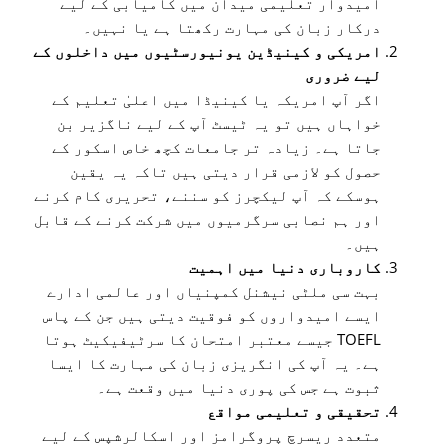
امیدوار تعلیمی میدان میں کامیابی کے لیے
درکار زبان کی مہارت رکھتا ہے یا نہیں۔
امریکی و کینیڈین یونیورسٹیوں میں داخلوں کے
لیے ضروری
اگر آپ امریکہ یا کینیڈا میں اعلیٰ تعلیم کے
خواہاں ہیں تو یہ ٹیسٹ آپ کے لیے ناگزیر بن
جاتا ہے۔ زیادہ تر جامعات کچھ خاص اسکور کے
حصول کو لازمی قرار دیتی ہیں تاکہ یہ یقین
ہوسکے کہ آپ لیکچرز کو سننے، تحریری کام کرنے
اور ہم نصابی سرگرمیوں میں شرکت کرنے کے قابل
ہیں۔
کاروباری دنیا میں اہمیت
بہت سی ملٹی نیشنل کمپنیاں اور عالمی ادارے
ایسے امیدواروں کو فوقیت دیتی ہیں جن کے پاس
TOEFL جیسے معتبر امتحان کا سرٹیفیکیٹ ہوتا
ہے۔ یہ آپ کی انگریزی زبان کی مہارت کا ایسا
ثبوت ہے جس کی پوری دنیا میں وقعت ہے۔
تحقیقی و تعلیمی مواقع
متعدد ریسرچ پروگرامز اور اسکالرشپس کے لیے