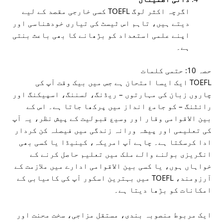
اگرچہ اکثر لوگ TOEFL کسی خارجی مقصد کے لیے
دیتے ہیں، تاہم اس ٹیسٹ کی تیاری خودشناسی اور
اپنے علمی استعداد کو بڑھانے کا بھی باعث بنتی
ہے۔
حصہ 10: حتمی کلمات
TOEFL ایک ایسا امتحان ہے جس میں بیک وقت آپ کی
چاروں زبان کی مہارتوں – ریڈنگ، لسننگ، اسپیکنگ اور
رائٹنگ – کو جامع انداز میں پرکھا جاتا ہے۔ اس کے
بین الاقوامی وقار اور وسیع قبولیت کے پیش نظر، یہ آپ
کی تعلیمی اور پیشہ ورانہ زندگی میں فیصلہ کن کردار
ادا کرسکتا ہے۔ چاہے آپ امریکہ، کینیڈا یا کسی بھی
انگریزی بولنے والے ملک میں تعلیم حاصل کرنے کے
خواہاں ہوں، یا کسی بین الاقوامی ادارے میں ملازمت کے
آرزومند، TOEFL میں بہترین اسکور آپ کی کامیابی کے
امکانات کو بڑھا دیتا ہے۔
ایک مربوط منصوبہ بندی، مستقل مزاجی، سخت محنت اور