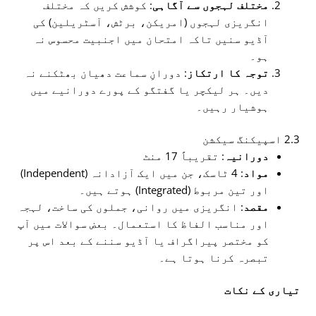
مختلف لہجوں سے آگاہی
: کوشش کریں کہ مختلف
انگریزی لہجوں (امریکن، برٹش، آسٹریلین) کی
آڈیو سنیں تاکہ امتحان میں اجنبیت محسوس نہ
ہو۔
توجہ کا ارتکاز
: دورانِ سماعت دھیان بھٹکنے نہ
دیں۔ ہر لیکچر یا گفتگو کے پورے دورانیے میں
ہوشیار رہیں۔
2.3 اسپیکنگ سیکشن
دورانیہ
: تقریباً 17 منٹ
مواد
: 4 ٹاسک، جن میں ایک آزادانہ (Independent)
اور تین مربوط (Integrated) ہوتے ہیں۔
مقصد
: انگریزی میں روانی، جملوں کی ساخت، لہجہ
اور مناسب الفاظ کا استعمال۔ بعض سوالات میں آپ
کو مختصر پیراگراف یا آڈیو سننے کے بعد اس پر
تبصرہ کرنا ہوتا ہے۔
تیاری کے نکات