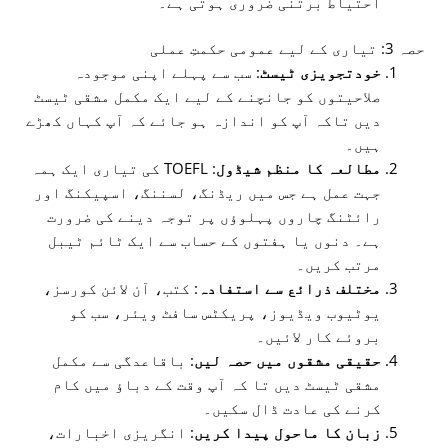
احتیاط برتنی ضروری ہوتی ہے۔
حصہ 3: تیاری کے لیے عمومی حکمتِ عملی
خودتجویزی ٹیسٹ
: سب سے پہلے اپنی موجودہ
صلاحیتوں کو جانچنے کے لیے ایک مکمل مشقی ٹیسٹ
دیں تاکہ آپ کو اندازہ ہو جائے کہ آپ کہاں کھڑے
ہیں۔
مطالعہ کا منظم شیڈول
: TOEFL کی تیاری ایک ہمہ
جہت عمل ہے جس میں ریڈنگ، لسننگ، اسپیکنگ اور
رائٹنگ چاروں پہلوؤں پر توجہ دینے کی ضرورت
ہے۔ دنوں یا ہفتوں کے حساب سے ایک ٹائم ٹیبل
مرتب کریں۔
مختلف ذرائع سے استفادہ
: کتب، آن لائن کورسز،
یوٹیوب ویڈیوز، پریکٹس سافٹ ویئر، سب کو
بروئے کار لائیں۔
حقیقی مشقوں میں حصہ لیں
: باقاعدگی سے مکمل
مشقی ٹیسٹ دیں تا کہ آپ وقت کے دباؤ میں کام
کرنے کی عادت ڈال سکیں۔
زبان کا ماحول پیدا کریں
: انگریزی اخبارات،