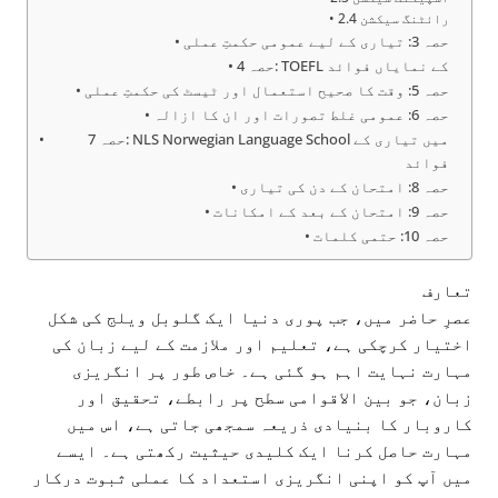
2.4 رائٹنگ سیکشن
حصہ 3: تیاری کے لیے عمومی حکمتِ عملی
حصہ 4: TOEFL کے نمایاں فوائد
حصہ 5: وقت کا صحیح استعمال اور ٹیسٹ کی حکمتِ عملی
حصہ 6: عمومی غلط تصورات اور ان کا ازالہ
حصہ 7: NLS Norwegian Language School میں تیاری کے
فوائد
حصہ 8: امتحان کے دن کی تیاری
حصہ 9: امتحان کے بعد کے امکانات
حصہ 10: حتمی کلمات
تعارف
عصرِ حاضر میں، جب پوری دنیا ایک گلوبل ویلج کی شکل
اختیار کرچکی ہے، تعلیم اور ملازمت کے لیے زبان کی
مہارت نہایت اہم ہو گئی ہے۔ خاص طور پر انگریزی
زبان، جو بین الاقوامی سطح پر رابطے، تحقیق اور
کاروبار کا بنیادی ذریعہ سمجھی جاتی ہے، اس میں
مہارت حاصل کرنا ایک کلیدی حیثیت رکھتی ہے۔ ایسے
میں آپ کو اپنی انگریزی استعداد کا عملی ثبوت درکار