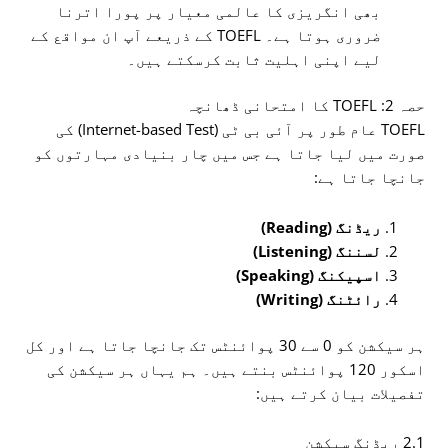
بھی انگریزی کا عالمی معیار پر پورا اترنا
ضروری ہوتا ہے۔ TOEFL کے ذریعے آپ ان مواقع کے
لیے اپنی اہلیت ثابت کرسکتے ہیں۔
حصہ 2: TOEFL کا امتحانی ڈھانچہ
TOEFL عام طور پر آئی بی ٹی (Internet-based Test) کی
صورت میں لیا جاتا ہے جس میں چار بنیادی مہارتوں کو
جانچا جاتا ہے:
ریڈنگ (Reading)
لسننگ (Listening)
اسپیکنگ (Speaking)
رائٹنگ (Writing)
ہر سیکشن کو 0 سے 30 پوائنٹس تک جانچا جاتا ہے اور کل
اسکور 120 پوائنٹس بنتے ہیں۔ ہم یہاں ہر سیکشن کی
تفصیلات بیان کرتے ہیں:
2.1 ریڈنگ سیکشن