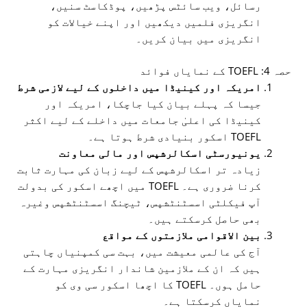
رسائل، ویب سائٹس پڑھیں، پوڈکاسٹ سنیں،
انگریزی فلمیں دیکھیں اور اپنے خیالات کو
انگریزی میں بیان کریں۔
حصہ 4: TOEFL کے نمایاں فوائد
امریکہ اور کینیڈا میں داخلوں کے لیے لازمی شرط
جیسا کہ پہلے بیان کیا جاچکا، امریکہ اور
کینیڈا کی اعلیٰ جامعات میں داخلے کے لیے اکثر
TOEFL اسکور بنیادی شرط ہوتا ہے۔
یونیورسٹی اسکالرشپس اور مالی معاونت
زیادہ تر اسکالرشپس کے لیے زبان کی مہارت ثابت
کرنا ضروری ہے۔ TOEFL میں اچھے اسکور کی بدولت
آپ فیکلٹی اسسٹنٹشپس، ٹیچنگ اسسٹنٹشپس وغیرہ
بھی حاصل کرسکتے ہیں۔
بین الاقوامی ملازمتوں کے مواقع
آج کی عالمی معیشت میں، بہت سی کمپنیاں چاہتی
ہیں کہ ان کے ملازمین شاندار انگریزی مہارت کے
حامل ہوں۔ TOEFL کا اچھا اسکور سی وی کو
نمایاں کرسکتا ہے۔