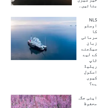
بنائیں۔
NLS
اوسلو
کا
سرمائی
زبان
سیکھنے
کے لیے
ٹاپ
ریٹیڈ
اسکول
کیوں
ہے؟
اپنی جگہ
محفوظ