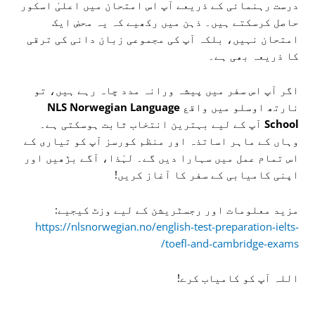
درست رہنمائی کے ذریعے آپ اس امتحان میں اعلیٰ اسکور
حاصل کرسکتے ہیں۔ ذہن میں رکھیے کہ یہ محض ایک
امتحان نہیں، بلکہ آپ کی مجموعی زبان دانی کی ترقی
کا ذریعہ بھی ہے۔
اگر آپ اس سفر میں پیشہ ورانہ مدد چاہ رہے ہیں، تو
نارتھ اوسلو میں واقع
NLS Norwegian Language
School
آپ کے لیے بہترین انتخاب ثابت ہوسکتی ہے۔
وہاں کے ماہر اساتذہ اور منظم کورسز آپ کو تیاری کے
اس تمام عمل میں سہارا دیں گے۔ لہٰذا، آگے بڑھیں اور
اپنی کامیابی کے سفر کا آغاز کریں!
مزید معلومات اور رجسٹریشن کے لیے وزٹ کیجیے:
https://nlsnorwegian.no/english-test-preparation-ielts-
toefl-and-cambridge-exams/
اللہ آپ کو کامیاب کرے!