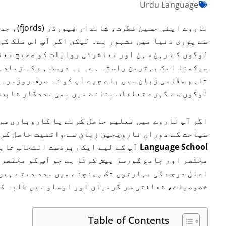
Urdu Language
ناروے اپن
سے پوری دنیا میں مشہور ہے۔ لیکن اگر آپ اس ملک کی
لوگوں کے رہن سہن اور معاشرتی روایات کو صحیح معن
سیکھنا ایک بہترین راستہ ہے۔ یہ درست ہے کہ زیادہ
تاہم مقامی زبان میں بات چیت آپ کو نہ صرف روزمرہ 
لوگوں سے گہرے تعلقات بنانے میں بھی مددگار ثابت 
اگر آپ ناروے میں تعلیم حاصل کرنے یا کاروباری سر
سیاحت کے دوران نارویجین زبان سے واقفیت حاصل کر
Language School
آپ کے لیے ایک زبردست انتخاب ثابت
مختصر اور جامع کورسز پیش کرتا ہے جو آپ کو مختصر 
خصوصیات، ثقافتی سر گرمیاں اور اوسلو میں طلبہ کی
Table of Contents