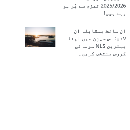
2025/2026 تیزی سے پُر ہو
رہے ہیں!
آن سائٹ بمقابلہ آن
لائن: اس سیزن میں اپنا
بہترین NLS سرمائی
کورس منتخب کریں۔