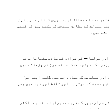
 گرما کے دوران (عموماً جون سے اگست تک)، NLS مختصر مدت کے مختلف کورسز پیش کرتا ہے۔ یہ تین
پنی سہولت کے مطابق منتخب کرسکتے ہیں کہ کتنی
ہتے ہیں۔
ور بولنا — کو توازن کے ساتھ سکھایا جاتا
زمرہ کے موضوعات کے ساتھ جوڑ کر پڑھاتے ہیں۔
 اور عملی سرگرمیاں، جس میں طلبہ اپنی بول
 و جھجک کم ہوتی ہے اور تلفظ اور فہم میں بھی
تی سرگرمیوں کے ذریعے دہرایا جاتا ہے۔ اکثر
یسے کام تفویض ہوتے ہیں۔