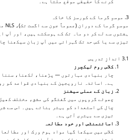
کرنے کا حقیقی موقع ملتا ہے۔
3. موسمِ گرما کے کورسز کا خاکہ
موسمِ
ہفتوں سے لے کر دو ماہ تک کے ہوسکتے ہیں، اور آپ ا
تیزی سے یا کس حد تک گہرائی میں آپ زبان سیکھنا چا
3.1 اندازِ تدریس
کلاس روم لیکچرز
چار بنیادی مہارتوں — پڑھنا، لکھنا، سننا ا
ہے۔ اساتذہ نارویجین کے بنیادی قواعد کو رو
زبان کے عملی سیشنز
چھوٹے گروپوں میں گفتگو کی مشق، مختلف کھیل
چال کی استعداد کو بہتر بناتے ہیں۔ اس سے شرم
تیزی سے بہتری آتی ہے۔
اسائنمنٹس اور خود مطالعہ
کلاس میں سیکھا گیا مواد ہوم ورک اور مطالعا
اوقات، مضامین لکھنے یا آواز ریکارڈ کرنے ج