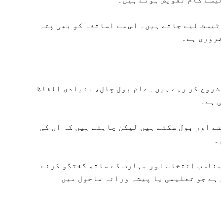
 ٹیسٹ لیے جاتے ہیں۔ اس سے اساتذہ کو بھی پتہ
ضروری ہے۔
شروع کر رہے ہیں۔ عام بول چال، بنیادی الفاظ
 ہے۔
ے اور بول سکتے ہیں لیکن چاہتے ہیں کہ ان کی
۔
مناسب انتخاب اور مہارت کے ساتھ گفتگو کرنے
 ہے جو تعلیمی یا پیشہ ورانہ ماحول میں