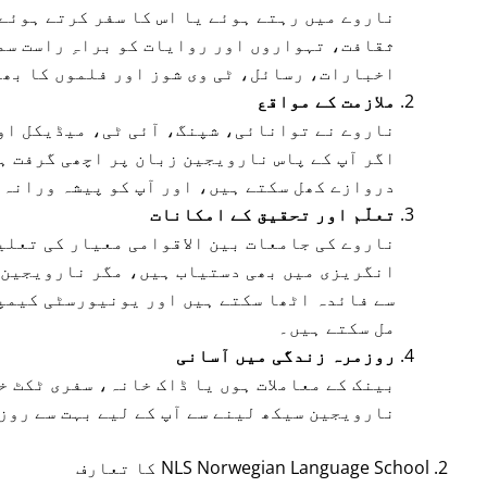
ناروے میں رہتے ہوئے یا اس کا سفر کرتے ہوئے
ثقافت، تہواروں اور روایات کو براہِ راست سم
اخبارات، رسائل، ٹی وی شوز اور فلموں کا بھی
ملازمت کے مواقع
ناروے نے توانائی، شپنگ، آئی ٹی، میڈیکل او
اگر آپ کے پاس نارویجین زبان پر اچھی گرفت ہے
دروازے کھل سکتے ہیں، اور آپ کو پیشہ ورانہ 
تعلّم اور تحقیق کے امکانات
ناروے کی جامعات بین الاقوامی معیار کی تعلی
انگریزی میں بھی دستیاب ہیں، مگر نارویجین پ
سے فائدہ اٹھا سکتے ہیں اور یونیورسٹی کیمپ
مل سکتے ہیں۔
روزمرہ زندگی میں آسانی
بینک کے معاملات ہوں یا ڈاک خانہ، سفری ٹکٹ 
نارویجین سیکھ لینے سے آپ کے لیے بہت سے روز
2. NLS Norwegian Language School کا تعارف