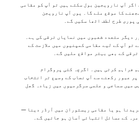
 اگر آپ نارویجین بول سکتے ہیں تو آپ کو مقامی
جھنے کا موقع ملے گا۔ یوں آپ نارویجن
 پوری طرح لطف اٹھا سکیں گے۔
ر دیگر متعدد شعبوں میں نمایاں ترقی کی ہے۔
 تو آپ کے لیے مقامی کمپنیوں میں ملازمت کے
ترقی کے بھی بہتر مواقع ملیں گے۔
م فراہم کرتی ہیں۔ اگرچہ کئی پروگرام
ر عبور رکھنے سے آپ نصاب کے وسیع تر انتخاب
س میں سماجی و علمی سرگرمیوں میں زیادہ گھل
خریدنا ہو یا مقامی ریستوران میں آرڈر دینا —
مرہ کے مسائل انتہائی آسان ہو جائیں گے۔