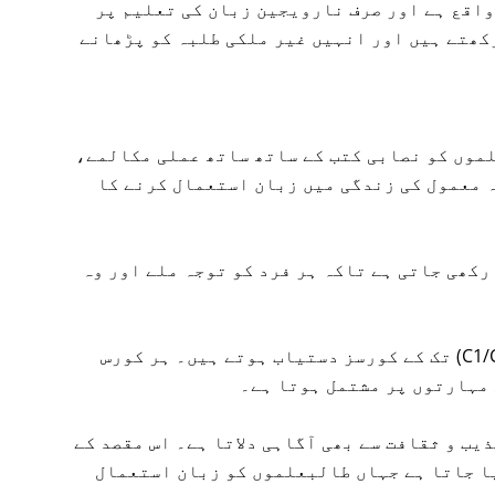
واقع ہے اور صرف نارویجین زبان کی تعلیم پر
کھتے ہیں اور انہیں غیر ملکی طلبہ کو پڑھانے
موں کو نصابی کتب کے ساتھ ساتھ عملی مکالمے،
 معمول کی زندگی میں زبان استعمال کرنے کا
رکھی جاتی ہے تاکہ ہر فرد کو توجہ ملے اور وہ
بالکل ابتدائی سطح (A1) سے لے کر اعلیٰ سطح (C1/C2) تک کے کورسز دستیاب ہوتے ہیں۔ ہر کورس
ہذیب و ثقافت سے بھی آگاہی دلاتا ہے۔ اس مقصد کے
ا جاتا ہے جہاں طالبعلموں کو زبان استعمال