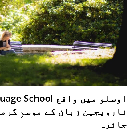
نارویجین زبان کے موسمِ گرم
جائزہ