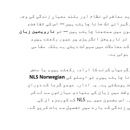
ی حسین فطرت، شاندار فِیورڈز (fjords)، جدید معاشرتی نظام اور بلند معیارِ زندگی کی وجہ
 گہرائی تک جانا چاہتے ہیں — اس کی ثقافت،
وں میں سمجھنا چاہتے ہیں — تو
نارویجین زبان
 تر نارویجن انگریزی پر عبور رکھتے ہیں،
کے معاملات میں سہولت دیتی ہے بلکہ مقامی
ہوتی ہے۔
گرمیاں کرنے کا ارادہ رکھتے ہیں، یا محض
نا چاہتے ہیں، تو اوسلو کی
NLS Norwegian
 ہوسکتی ہے۔ یہ ادارہ موسمِ گرما کے دوران
وقت میں زبان کی بنیادی مہارتوں سے لے کر
اعلیٰ درجے کی مہارتوں تک پہنچنے میں مدد دیتے ہیں۔ اس مضمون میں ہم NLS کے کورسز، ان کی
 زندگی کے بارے میں تفصیل سے بات کریں گے۔