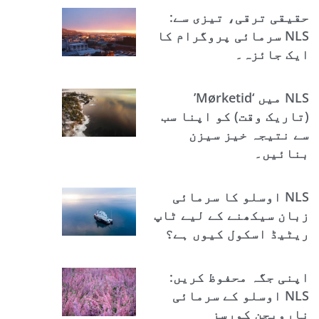
حقیقی ترقی، تیزی سے:
NLS سرمائی پروگرام کا
ایک جائزہ۔
NLS میں ‘Mørketid’
(تاریک وقت) کو اپنا سب
سے نتیجہ خیز سیزن
بنائیں۔
NLS اوسلو کا سرمائی
زبان سیکھنے کے لیے ٹاپ
ریٹیڈ اسکول کیوں ہے؟
اپنی جگہ محفوظ کریں:
NLS اوسلو کے سرمائی
نارویجن کورسز