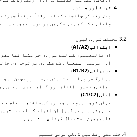
ٹیسٹ اور جائزہ
پیش رفت کو جانچنے کے لیے وقتاً فوقتاً چھوٹے
چلتا ہے کہ کون سی جگہوں پر مزید توجہ دینا 
3.2 مختلف کورس لیول
ابتدائی (A1/A2)
ان طالبعلموں کے لیے موزوں جو مکمل نیا سفر 
اور یومیہ استعمال کے فقروں پر توجہ دی جاتی
درمیانی (B1/B2)
وہ لوگ جو پہلے سے تھوڑی بہت نارویجین سمجھت
روانی، ذخیرۂ الفاظ اور گرامر میں بہتری ہو
اعلیٰ (C1/C2)
یہاں توجہ پیچیدہ جملوں کی ساخت، الفاظ کے 
پر ہوتی ہے۔ یہ لیول ان افراد کے لیے بہترین
نارویجین استعمال کرنا چاہتے ہیں۔
4. ثقافتی رنگ میں ڈھلی ہوئی تعلیم