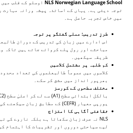
NLS Norwegian Language School
اوسلو کے قلب میں 
توجہ دیتی ہے۔ یہاں کے اساتذہ پیشہ ورانہ مہارت ر
میں خاص تجربہ حاصل ہے۔
طرزِ تدریس: عملی گفتگو پر توجہ
اس ادارے میں زبان کی تدریس کے دوران طالبعل
مباحثے اور رول پلے کروائے جاتے ہیں تاکہ وہ
طریقہ سیکھیں۔
کم طلبہ پر مشتمل کلاسیں
کلاسوں میں عموماً طالبعلموں کی تعداد محدود 
بھرپور انداز میں مشق کر سکے۔
مختلف سطحوں کے کورسز
یورپی معیار (CEFR) کے مطابق زبان سیکھنے کی مہارتوں پر مشتمل ہوتا ہے۔
ثقافتی آگاہی کا امتزاج
NLS نہ صرف زبان سکھاتا ہے بلکہ ناروے کی ت
لیے سیاحتی دوروں اور تقریبات کا اہتمام کی