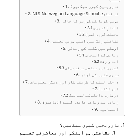
1. نارویجین کیوں سیکھیں؟
2. NLS Norwegian Language School کا تعارف
3. موسمِ گرما کے کورسز کا خاکہ
3.1 اندازِ تدریس
3.2 مختلف کورس لیول
4. ثقافتی رنگ میں ڈھلی ہوئی تعلیم
5. اوسلو میں طلبہ کی زندگی
5.1 رہائش کے انتخاب
5.2 آمد و رفت
5.3 تفریح اور سماجی سرگرمیاں
6. سابق طلبہ کی آراء
7. داخلہ لینے کا طریقہ کار اور دیگر معلومات
7.1 اہم نکات
7.2 دوبارہ داخلے کے لیے لنک
8. زیادہ سے زیادہ فائدہ کیسے اٹھائیں؟
9. اختتامیہ
1. نارویجین کیوں سیکھیں؟
ثقافتی ہم آہنگی اور معاشرتی تفہیم