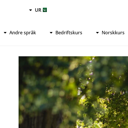
RU
UR
HI
Andre språk
Bedriftskurs
Norskkurs