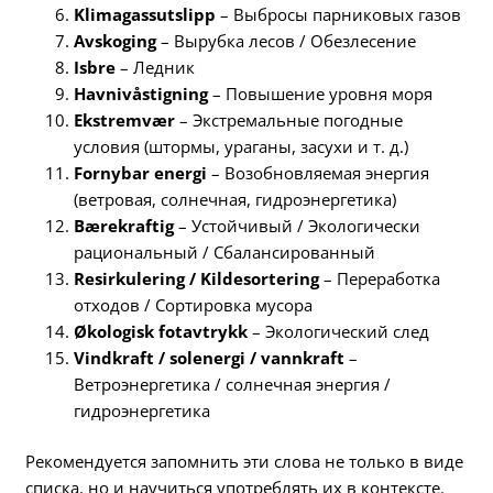
Klimagassutslipp
– Выбросы парниковых газов
Avskoging
– Вырубка лесов / Обезлесение
Isbre
– Ледник
Havnivåstigning
– Повышение уровня моря
Ekstremvær
– Экстремальные погодные
условия (штормы, ураганы, засухи и т. д.)
Fornybar energi
– Возобновляемая энергия
(ветровая, солнечная, гидроэнергетика)
Bærekraftig
– Устойчивый / Экологически
рациональный / Сбалансированный
Resirkulering / Kildesortering
– Переработка
отходов / Сортировка мусора
Økologisk fotavtrykk
– Экологический след
Vindkraft / solenergi / vannkraft
–
Ветроэнергетика / солнечная энергия /
гидроэнергетика
Рекомендуется запомнить эти слова не только в виде
списка, но и научиться употреблять их в контексте.