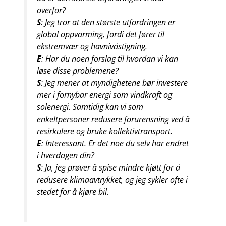
overfor?
S
: Jeg tror at den største utfordringen er
global oppvarming, fordi det fører til
ekstremvær og havnivåstigning.
E
: Har du noen forslag til hvordan vi kan
løse disse problemene?
S
: Jeg mener at myndighetene bør investere
mer i fornybar energi som vindkraft og
solenergi. Samtidig kan vi som
enkeltpersoner redusere forurensning ved å
resirkulere og bruke kollektivtransport.
E
: Interessant. Er det noe du selv har endret
i hverdagen din?
S
: Ja, jeg prøver å spise mindre kjøtt for å
redusere klimaavtrykket, og jeg sykler ofte i
stedet for å kjøre bil.