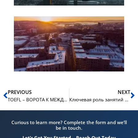
Ка
из
но
зи
ув
Пред
С
PREVIOUS
NEXT
TOEFL – ВОРОТА К МЕЖДУНАРОДНЫМ ВОЗМОЖНОСТЯМ
Ключевая роль занятий по письму в подготовительном курсе к Norskprøven в NLS Norwegian Language School
Curious to learn more? Complete the form and we’ll
be in touch.
Let’s Get You Started – Reach Out Today