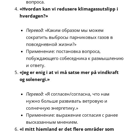
вопроса.
«Hvordan kan vi redusere klimagassutslipp i
hverdagen?»
Перевод:
«Каким образом мы можем
сократить выбросы парниковых газов в
повседневной жизни?»
Применение: постановка вопроса,
побуждающего собеседника к размышлению
и ответу.
«Jeg er enig i at vi må satse mer på vindkraft
og solenergi.»
Перевод:
«Я согласен/согласна, что нам
нужно больше развивать ветровую и
солнечную энергетику.»
Применение: выражение согласия с ранее
высказанным мнением.
«I mitt hjemland er det flere områder som