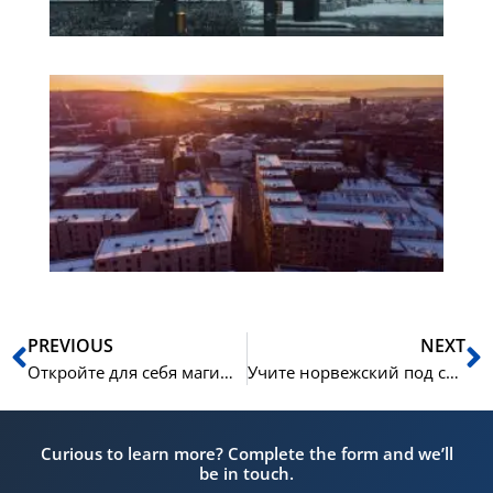
Ка
из
но
зи
ув
Пред
С
PREVIOUS
NEXT
Откройте для себя магию норвежского лета: изучайте язык в самом сердце Осло вместе с NLS
Учите норвежский под солнцем полуночных дней: летние курсы NLS в Осло
Curious to learn more? Complete the form and we’ll
be in touch.