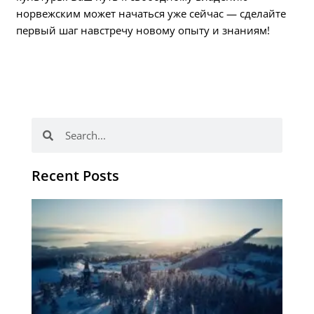
норвежским может начаться уже сейчас — сделайте
первый шаг навстречу новому опыту и знаниям!
Поиск
Поиск
Recent Posts
NL
Бо
че
пр
шк
Н
по