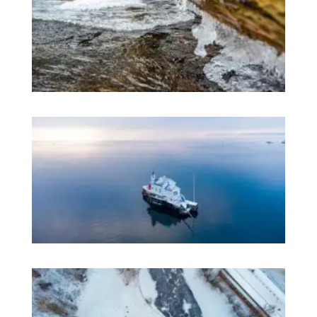
有
趣
愉
的
习
不
只
挪
语
更
体
它
在
奥
斯