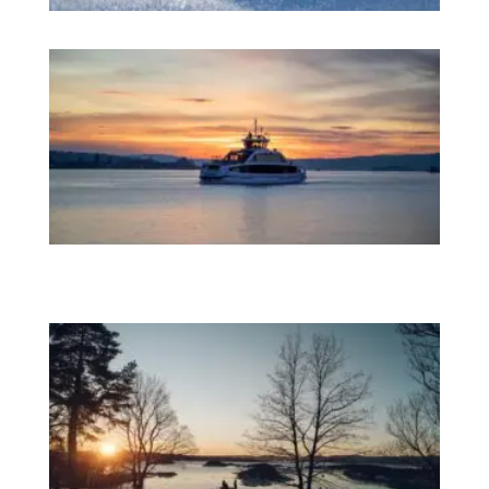
打
开
机
遇
之
门
的
认
证
NL
奥
陆
您
往
威