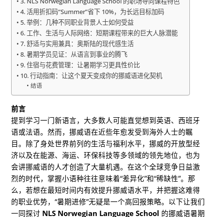
3. NLS Norwegian Language School 的职场导向课程特色
4. 活用折扣码“Summer”省下 10%，为长远目标加码
5. 举例：几种不同职业背景人士如何受益
6. 工作、生活与人际网络：短期课程带来的巨大人脉潜能
7. 舒适与实用兼具：奥斯陆的现代感生活
8. 暑期学员见证：从语言到事业的腾飞
9. 住宿与花费管理：让暑期学习更具性价比
10. 行动指南：让这个夏天变成你的挪威语进化契机
结语
前言
提到学习一门新语言，大多数人可能直觉想到英语、西班牙
语或法语。然而，挪威语在近些年愈发受到海外人士的瞩
目。除了身处世界前列的生活与福利水平，挪威的开放型经
济以及在能源、海运、环保科技等多领域的领先地位，也为
会讲挪威语的人才创造了大量机遇。在这个全球竞争日益激
烈的时代，掌握小语种往往意味着“差异化”和“稀缺性”。那
么，若想在最短时间内有效提升挪威语水平，并把握这难得
的职业优势，“暑期进修”无疑是一个高回报策略。以下让我们
一同探讨
NLS Norwegian Language School
的挪威语暑期