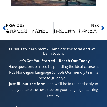
化
大
Prev
N
PREVIOUS
NEXT
在奥斯陆度过一个充满语言与文化魅力的夏季：NLS Norwegian Language School 挪威语暑期课程全解析
打破语言障碍，拥抱北欧风情：奥斯陆 NLS Norwegian Language School 暑期挪威语课程的深度文化浸润之旅
Curious to learn more? Complete the form and we’ll
be in touch.
Let’s Get You Started – Reach Out Today
Have questions or need help finding the ideal course at
NLS Norwegian Language School? Our friendly team is
here to guide you.
Just fill out the form
, and we’ll be in touch shortly to
help you take the next step on your language-learning
journey.
First Name