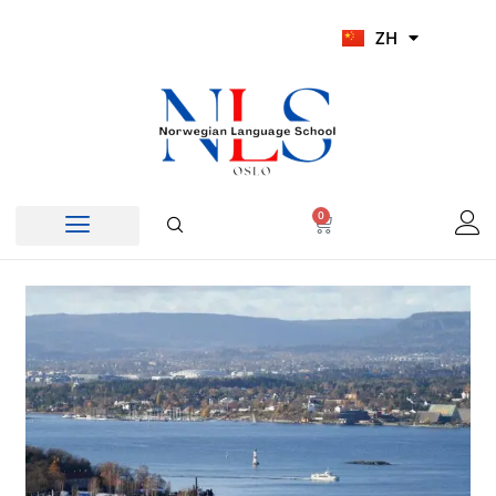
跳
UR
ZH
至
HI
内
容
0
Cart