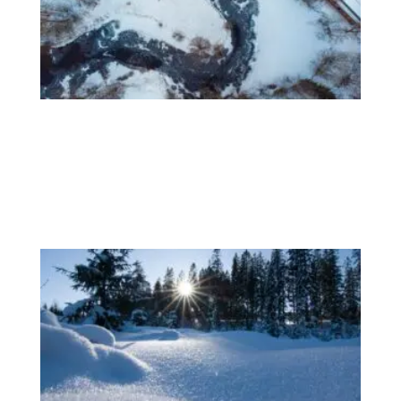
陆
度
过
冬
天
的
最
佳
方
式
快
学
习
深
理