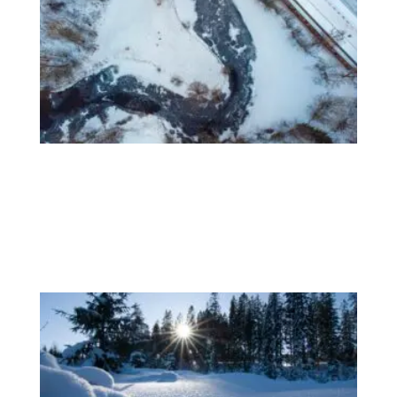
奥
斯
陆
度
过
冬
天
的
最
佳
方
式
快
学
习
深
理