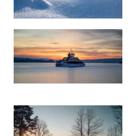
打
开
机
遇
之
门
的
认
证
NL
奥
陆
您