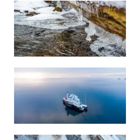
有
效
有
趣
愉
的
习
不
只
挪
语
更
体
它
在