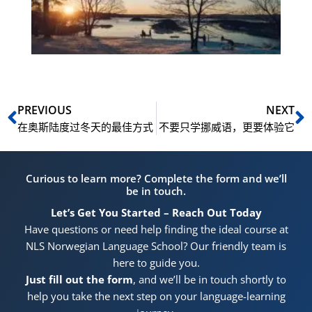
往
威
化
大
Prev
N
PREVIOUS
NEXT
在奥斯陆度过冬天的最佳方式
不要只学挪威语，更要体验它
Curious to learn more? Complete the form and we’ll
be in touch.
Let’s Get You Started – Reach Out Today
Have questions or need help finding the ideal course at
NLS Norwegian Language School? Our friendly team is
here to guide you.
Just fill out the form
, and we’ll be in touch shortly to
help you take the next step on your language-learning