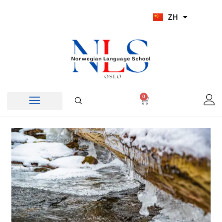
跳
UR
ZH
至
HI
内
容
0
Cart