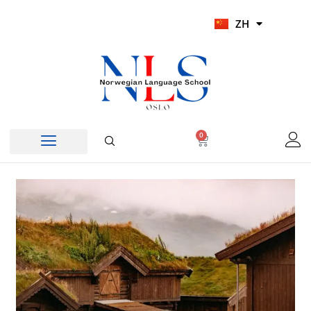
跳
UR
ZH
至
HI
内
容
0
Cart