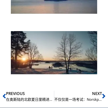
门
的
认
证
NL
奥
陆
您
往
威
化
大
Prev
N
PREVIOUS
NEXT
在奥斯陆的北欧夏日里精进挪威语——走进 NLS Norwegian Language School 的全方位沉浸体验
不仅仅是一场考试：Norskprøven如何为你铺平永居与就业之路