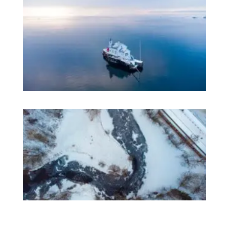
不
只
挪
语
更
体
它
在
奥
斯
陆
度
过
冬
天
的
最