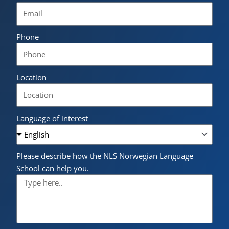
Phone
Location
Language of interest
Please describe how the NLS Norwegian Language
School can help you.