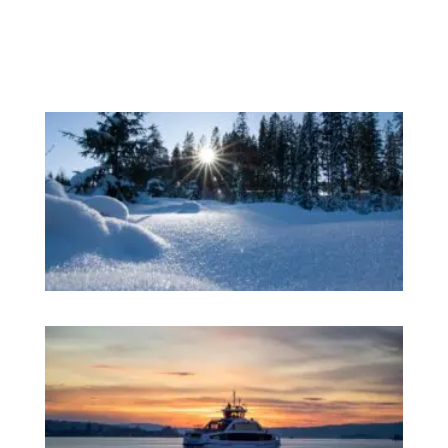
佳
方
式
快
学
习
深
理
打
开
机
遇
之