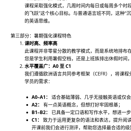
课程采取强化模式，几周时间内每日或每周多个时段
的飞跃”这个核心目标。与普通语言班不同，这种“
的英语思维。
第三部分：暑期强化课程特色
课时高、频率高
此课程并非零星分散的教学模式，而是系统地排布
您是学生利用暑假空档，还是上班族排出休假时间
水平覆盖广：A0 至 C1
我们遵循欧洲语言共同参考框架（CEFR），将课
学员的需求：
A0–A1：
适合基础薄弱、几乎无接触英语或仅会
A2：
有一点英语概念，但想打好牢固根基；
B1–B2：
已具备一定口语和写作水平，想进一步
C1：
致力于运用更复杂的语法和表达，提升阅
开课前我们会进行测评，帮助您选择最合适的级