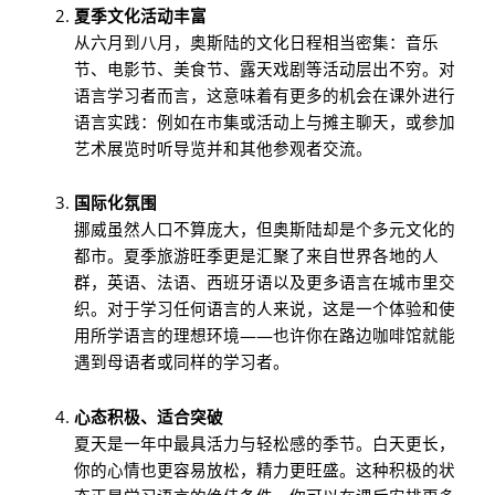
夏季文化活动丰富
从六月到八月，奥斯陆的文化日程相当密集：音乐
节、电影节、美食节、露天戏剧等活动层出不穷。对
语言学习者而言，这意味着有更多的机会在课外进行
语言实践：例如在市集或活动上与摊主聊天，或参加
艺术展览时听导览并和其他参观者交流。
国际化氛围
挪威虽然人口不算庞大，但奥斯陆却是个多元文化的
都市。夏季旅游旺季更是汇聚了来自世界各地的人
群，英语、法语、西班牙语以及更多语言在城市里交
织。对于学习任何语言的人来说，这是一个体验和使
用所学语言的理想环境——也许你在路边咖啡馆就能
遇到母语者或同样的学习者。
心态积极、适合突破
夏天是一年中最具活力与轻松感的季节。白天更长，
你的心情也更容易放松，精力更旺盛。这种积极的状