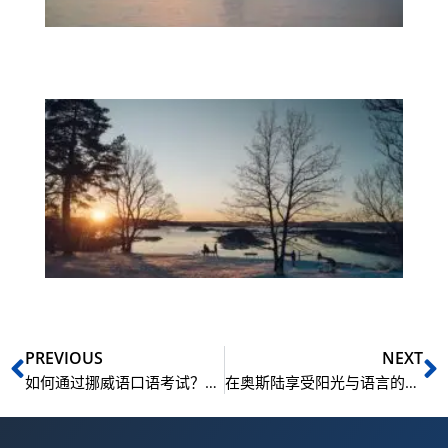
的
认
证
NL
奥
陆
您
往
威
化
大
Prev
N
PREVIOUS
NEXT
如何通过挪威语口语考试？答题技巧与表达句型（B1–B2级）
在奥斯陆享受阳光与语言的碰撞：NLS 为你开启 12 种新世界之门