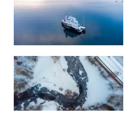
只
挪
语
更
体
它
在
奥
斯
陆
度
过
冬
天
的
最
佳