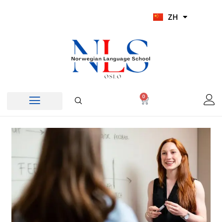
跳
UR
ZH
至
HI
内
容
0
Cart