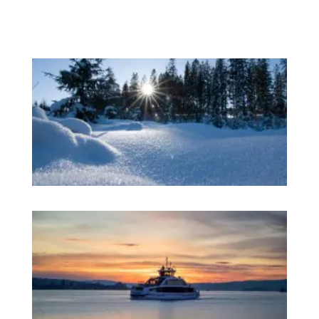
方
式
快
学
习
深
理
打
开
机
遇
之
门