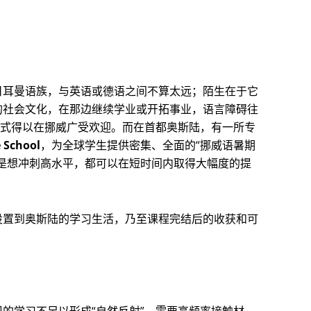
日耳曼语族，与英语或德语之间不算太远；陌生在于它
的社会文化，在那边继续学业或开拓事业，语言障碍往
模式得以在挪威广受欢迎。而在首都奥斯陆，有一所专
 School
，为全球学生提供密集、全面的“挪威语暑期
是想冲刺高水平，都可以在短时间内取得大幅度的提
设置到奥斯陆的学习生活，乃至课程完结后的收获和可
。
的学习不足以形成“自然反射”。需要高频率接触材