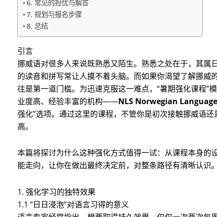
6. 常见的担忧与解答
7. 规划与报名步骤
8. 总结
引言
挪威语对很多人来说既熟悉又陌生。熟悉之处在于，其属
的读音和拼写常让人摸不着头脑。而如果你渴望了解挪威
往是第一道门槛。为迅速克服这一难点，“暑期强化课程”
业度高、经验丰富的机构——
NLS Norwegian Language
强化”选项。通过这里的课程，不管你是初次接触挪威语还
高。
本篇将探讨为什么这种强化方式值得一试：从课程本身的
能走向，让你在做出最终决定前，对整条路径有清晰认识
1. 强化学习的独特效果
1.1 “日日浸泡”对语言习得的意义
语言专家经常指出，想要取得持久效果，仅仅一次两次每周