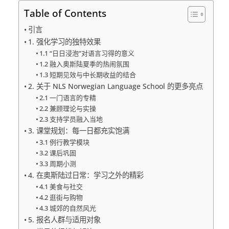
Table of Contents
引言
1. 强化学习的独特效果
1.1 “日日浸泡”对语言习得的意义
1.2 融入奥斯陆夏季的热闹氛围
1.3 短期见效与中长期收益的结合
2. 关于 NLS Norwegian Language School 的更多亮点
2.1 一门语言的专精
2.2 兼顾理论与实操
2.3 支持学员融入当地
3. 课堂规划：每一日都充实饱满
3.1 例行教学模块
3.2 课后巩固
3.3 周期小测
4. 在奥斯陆过日常：学习之外的精彩
4.1 美食与社交
4.2 逛街与购物
4.3 城郊的自然风光
5. 报名人群与适用对象