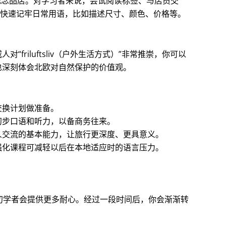
、商场和纪念品店。对学习者来说，尝试阅读标签、与店员交
能快速记牢日常用语，比如描述尺寸、颜色、价格等。
riluftsliv（户外生活方式）”非常推崇，你可以
也深刻体会北欧对自然保护的价值观。
交换计划做准备。
初步口语和听力，以备商务往来。
人交流的基本能力，让旅行更深度、更具意义。
强化课程可减轻以后在本地适应时的语言压力。
对初学者会提供更多耐心。经过一段时间后，你会渐渐转