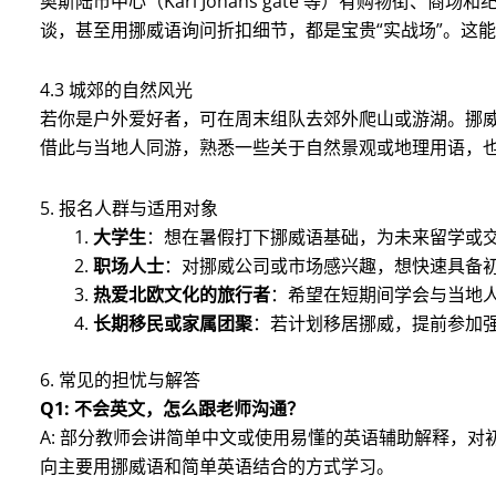
奥斯陆市中心（Karl Johans gate 等）有购物街
谈，甚至用挪威语询问折扣细节，都是宝贵“实战场”。这
4.3 城郊的自然风光
若你是户外爱好者，可在周末组队去郊外爬山或游湖。挪威人对“f
借此与当地人同游，熟悉一些关于自然景观或地理用语，
5. 报名人群与适用对象
大学生
：想在暑假打下挪威语基础，为未来留学或
职场人士
：对挪威公司或市场感兴趣，想快速具备
热爱北欧文化的旅行者
：希望在短期间学会与当地
长期移民或家属团聚
：若计划移居挪威，提前参加
6. 常见的担忧与解答
Q1: 不会英文，怎么跟老师沟通？
A: 部分教师会讲简单中文或使用易懂的英语辅助解释，
向主要用挪威语和简单英语结合的方式学习。