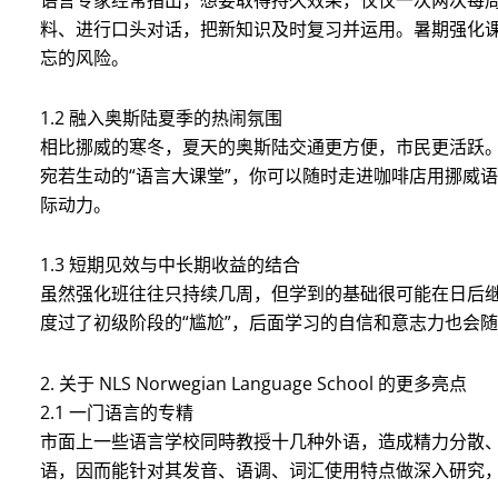
料、进行口头对话，把新知识及时复习并运用。暑期强化
忘的风险。
1.2 融入奥斯陆夏季的热闹氛围
相比挪威的寒冬，夏天的奥斯陆交通更方便，市民更活跃
宛若生动的“语言大课堂”，你可以随时走进咖啡店用挪威
际动力。
1.3 短期见效与中长期收益的结合
虽然强化班往往只持续几周，但学到的基础很可能在日后
度过了初级阶段的“尴尬”，后面学习的自信和意志力也会
2. 关于 NLS Norwegian Language School 的更多亮点
2.1 一门语言的专精
市面上一些语言学校同時教授十几种外语，造成精力分散、
语，因而能针对其发音、语调、词汇使用特点做深入研究